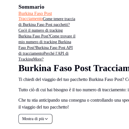
Sommario
Burkina Faso Post
Tracciamento
Come tenere traccia
di Burkina Faso Post pacchetti?
Cos'è il numero di tracking
Burkina Faso Post?
Come trovare il
mio numero di tracking Burkina
Faso Post?
Burkina Faso Post API
di tracciamento
Perché l'API di
TrackingMore?
Burkina Faso Post Traccia
Ti chiedi del viaggio del tuo pacchetto Burkina Faso Post? Co
Tutto ciò di cui hai bisogno è il tuo numero di tracciamento: in
Che tu stia anticipando una consegna o controllando una spedi
il viaggio del tuo pacchetto!
Mostra di più