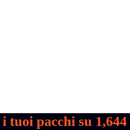
 i tuoi pacchi su
1,644