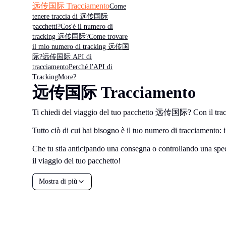
远传国际 Tracciamento
Come
tenere traccia di 远传国际
pacchetti?
Cos'è il numero di
tracking 远传国际?
Come trovare
il mio numero di tracking 远传国
际?
远传国际 API di
tracciamento
Perché l'API di
TrackingMore?
远传国际 Tracciamento
Ti chiedi del viaggio del tuo pacchetto 远传国际? Con il trac
Tutto ciò di cui hai bisogno è il tuo numero di tracciamento: in
Che tu stia anticipando una consegna o controllando una spedi
il viaggio del tuo pacchetto!
Mostra di più