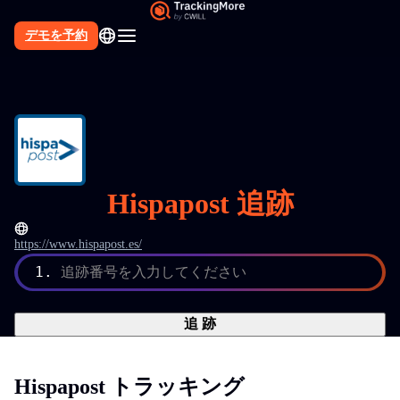
デモを予約
Hispapost 追跡
https://www.hispapost.es/
1.
追跡番号を入力してください
追 跡
Hispapost トラッキング