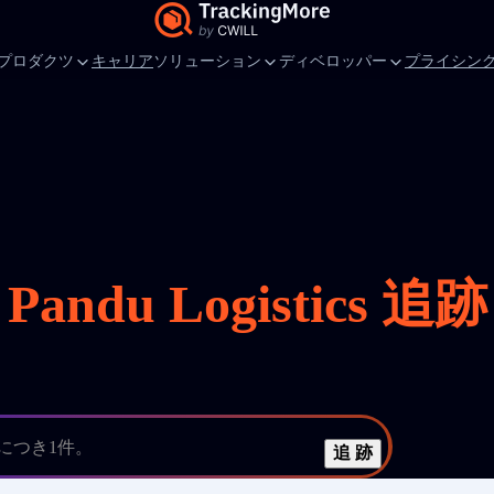
プロダクツ
キャリア
ソリューション
ディベロッパー
プライシン
Pandu Logistics 追跡
につき1件。
追 跡