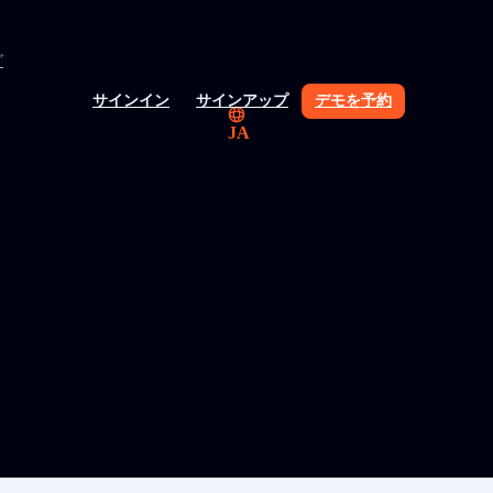
グ
サインイン
サインアップ
デモを予約
JA