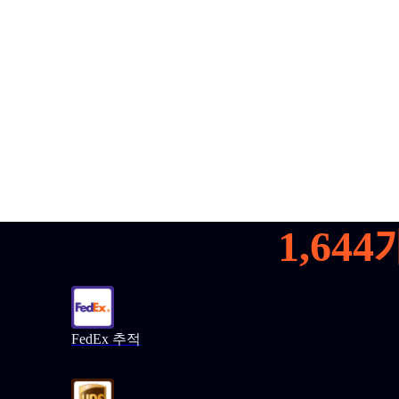
1,600+
데모 신청
1,644
FedEx 추적