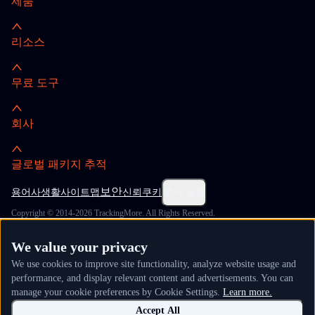
제품
리소스
무료 도구
회사
글로벌 패키지 추적
보안
용어
사생활
사이트맵
신뢰
쿠키
쿠키 설정
Copyright © 2014-2026 TrackingMore. All Rights Reserved.
We value your privacy
We use cookies to improve site functionality, analyze website usage and
performance, and display relevant content and advertisements. You can
manage your cookie preferences by Cookie Settings.
Learn more.
Accept All