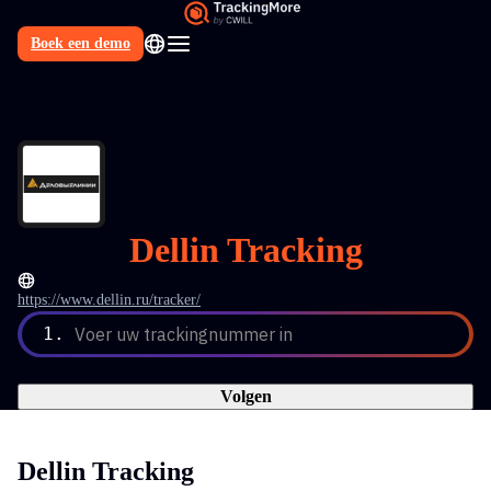
Boek een demo
NL
Dellin Tracking
https://www.dellin.ru/tracker/
1.
Voer uw trackingnummer in
Volgen
Dellin Tracking