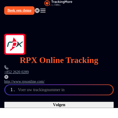
Boek een demo
NL
RPX Online Tracking
+852 2620 0289
http://www.rpxonline.com/
1.
Voer uw trackingnummer in
Volgen