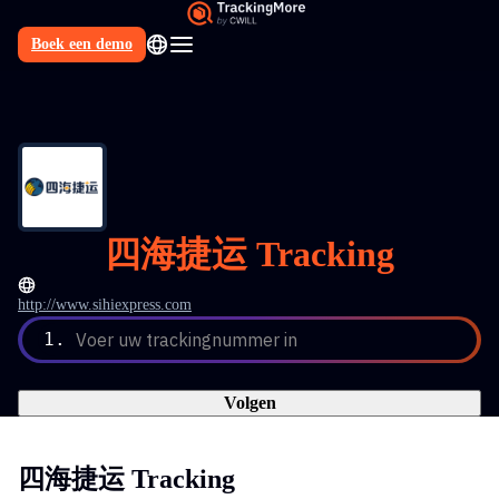
Boek een demo
NL
四海捷运 Tracking
http://www.sihiexpress.com
1.
Voer uw trackingnummer in
Volgen
四海捷运 Tracking