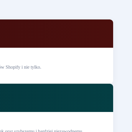
w Shopify i nie tylko.
yłek oraz szybszemu i bardziej niezawodnemu