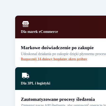
Dla marek eCommerce
Markowe doświadczenie po zakupie
Udoskonal działania po zakupie dzięki płynnemu proceso
Rozpocznij 14-dniowy bezpłatny okres próbny
Dla 3PL i logistyki
Zautomatyzowane procesy śledzenia
Zintegruj nasze API śledzenia, aby usprawnić operacje 