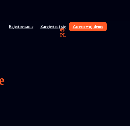
Rejestrowanie
Zarejestruj się
Zarezerwuj demo
PL
e