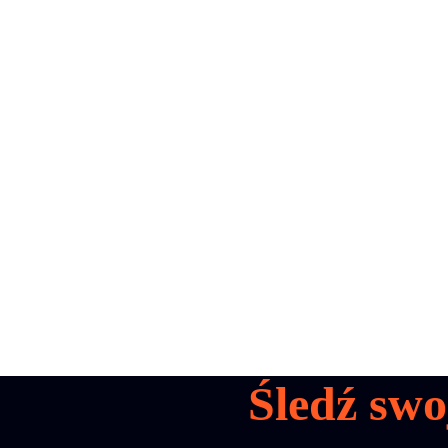
all your
parcels
1,600+
Zarezerwuj demo
Śledź swo