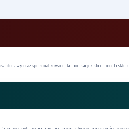
wi dostawy oraz spersonalizowanej komunikacji z klientami dla sklepó
logistyczne dzięki uproszczonym procesom, lepszej widoczności przes