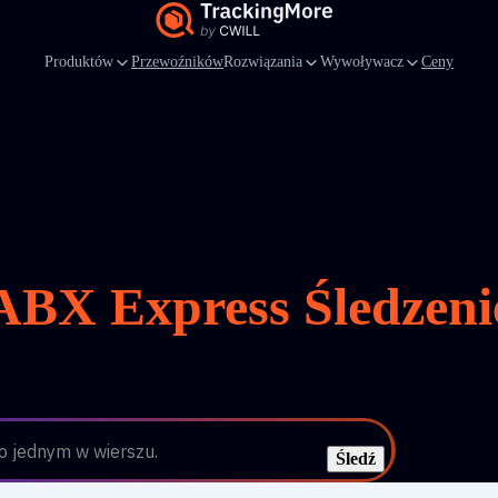
Produktów
Przewoźników
Rozwiązania
Wywoływacz
Ceny
ABX Express Śledzeni
 jednym w wierszu.
Śledź