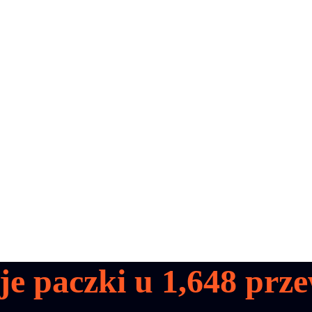
je paczki u
1,648
prze