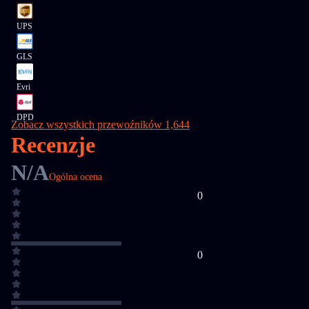
UPS
GLS
Evri
DPD
Zobacz wszystkich przewoźników 1,644
Recenzje
N/A
Ogólna ocena
0
0