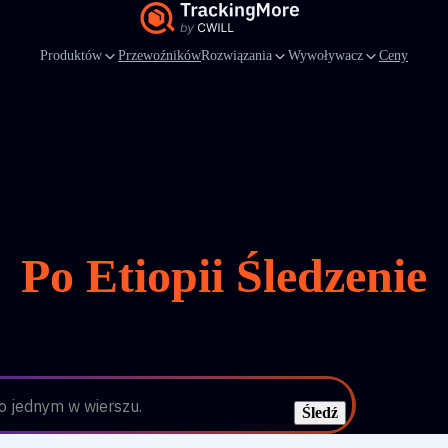
Produktów
Przewoźników
Rozwiązania
Wywoływacz
Ceny
Po Etiopii Śledzenie
 jednym w wierszu.
Śledź