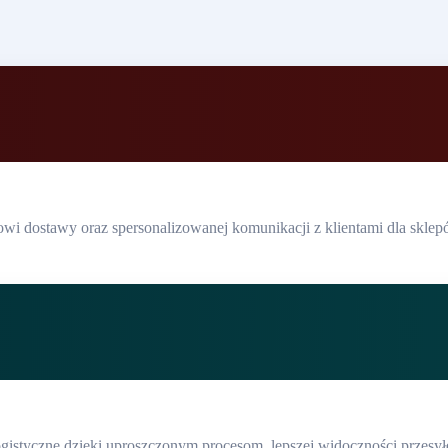
wi dostawy oraz spersonalizowanej komunikacji z klientami dla sklepó
logistyczne dzięki uproszczonym procesom, lepszej widoczności przes