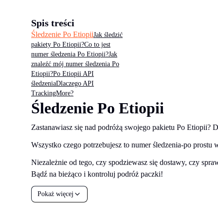
Spis treści
Śledzenie Po Etiopii
Jak śledzić
pakiety Po Etiopii?
Co to jest
numer śledzenia Po Etiopii?
Jak
znaleźć mój numer śledzenia Po
Etiopii?
Po Etiopii API
śledzenia
Dlaczego API
TrackingMore?
Śledzenie Po Etiopii
Zastanawiasz się nad podróżą swojego pakietu Po Etiopii? D
Wszystko czego potrzebujesz to numer śledzenia-po prostu 
Niezależnie od tego, czy spodziewasz się dostawy, czy spraw
Bądź na bieżąco i kontroluj podróż paczki!
Pokaż więcej