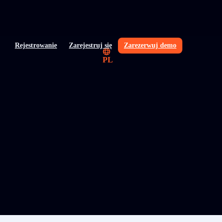
Rejestrowanie
Zarejestruj się
Zarezerwuj demo
PL