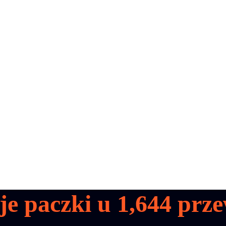
je paczki u
1,644
prze