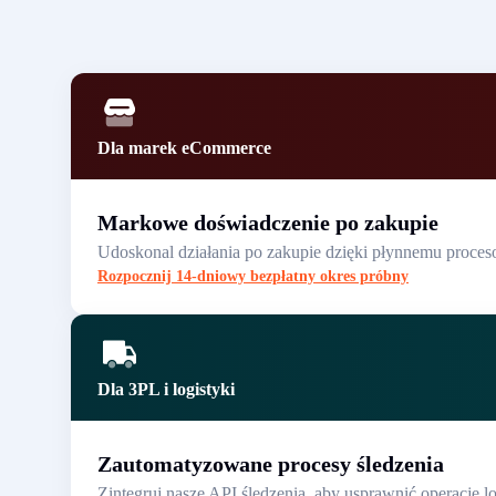
Dla marek eCommerce
Markowe doświadczenie po zakupie
Udoskonal działania po zakupie dzięki płynnemu proceso
Rozpocznij 14-dniowy bezpłatny okres próbny
Dla 3PL i logistyki
Zautomatyzowane procesy śledzenia
Zintegruj nasze API śledzenia, aby usprawnić operacje 