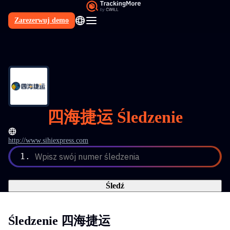
Zarezerwuj demo
PL
四海捷运 Śledzenie
http://www.sihiexpress.com
1.
Wpisz swój numer śledzenia
Śledź
Śledzenie 四海捷运