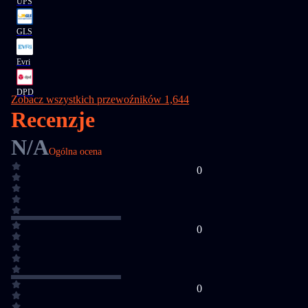
UPS
GLS
Evri
DPD
Zobacz wszystkich przewoźników 1,644
Recenzje
N/A
Ogólna ocena
0
0
0