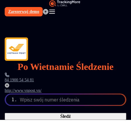
Zarezerwuj demo
PL
Po Wietnamie Śledzenie
84 1900 54 54 81
http://www.vnpost.vn/
1.
Wpisz swój numer śledzenia
Śledź