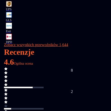
UPS
GLS
Evri
DPD
Zobacz wszystkich przewoźników 1,644
Recenzje
4.6
Ogólna ocena
8
2