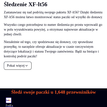
Śledzenie XF-lt56
Zastanawiasz się nad podróżą swojego pakietu XF-lt56? Dzięki śledzeniu
XF-lt56 możesz łatwo monitorować status paczki od wysyłki do dostawy.
Wszystko czego potrzebujesz to numer śledzenia-po prostu wprowadź go
w polu wyszukiwania powyżej, a otrzymasz najnowsze aktualizacje w
jednej chwili.
Niezależnie od tego, czy spodziewasz się dostawy, czy sprawdzasz
przesyłkę, to narzędzie oferuje aktualizacje w czasie rzeczywistym
dotyczące lokalizacji i statusu Twojego zamówienia. Bądź na bieżąco i
kontroluj podróż paczki!
Pokaż więcej
Śledź swoje paczki u
1,648
przewoźników
FedEx