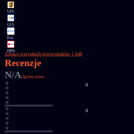
UPS
GLS
Evri
DPD
Zobacz wszystkich przewoźników 1,648
Recenzje
N/A
Ogólna ocena
0
0