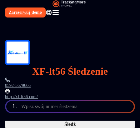
Zarezerwuj demo
PL
XF-lt56 Śledzenie
0592-5679666
http://xf-lt56.com/
1.
Wpisz swój numer śledzenia
Śledź