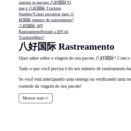
rastrear os pacotes 八好国际?
O
que é 八好国际 Tracking
Number?
Como encontrar meu 八
好国际 número de rastreamento?
八好国际 API
Rastreamento
Porquê a API do
TrackingMore?
八好国际 Rastreamento
Quer saber sobre a viagem do seu pacote 八好国际? Com o ac
Tudo o que você precisa é do seu número de rastreamento-bast
Se você está antecipando uma entrega ou verificando uma rem
controle da viagem do seu pacote!
Mostrar mais