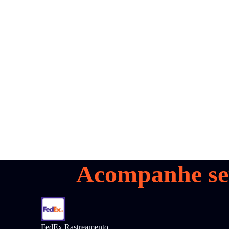
all your
parcels
1,600+
Marque uma
demonstração
Acompanhe se
FedEx Rastreamento