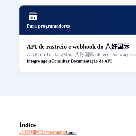
Para programadores
API de rastreio e webhook do 八好国际
A API do TrackingMore 八好国际 oferece atualizações de ra
Integre agora
Consultar Documentação da API
Índice
八好国际 Rastreamento
Como