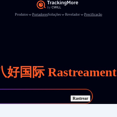
Produtos
Portadores
Soluções
Revelador
Precificação
八好国际 Rastreament
Rastrear