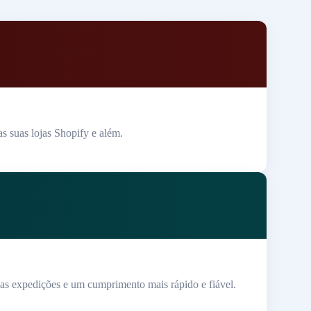
s suas lojas Shopify e além.
 das expedições e um cumprimento mais rápido e fiável.