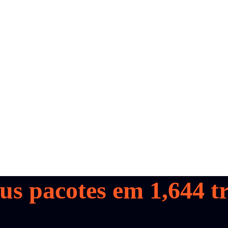
us pacotes em
1,644
tr