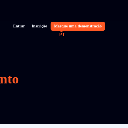
Entrar
Inscrição
Marque uma demonstração
PT
nto