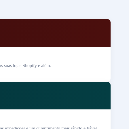
s suas lojas Shopify e além.
 das expedições e um cumprimento mais rápido e fiável.