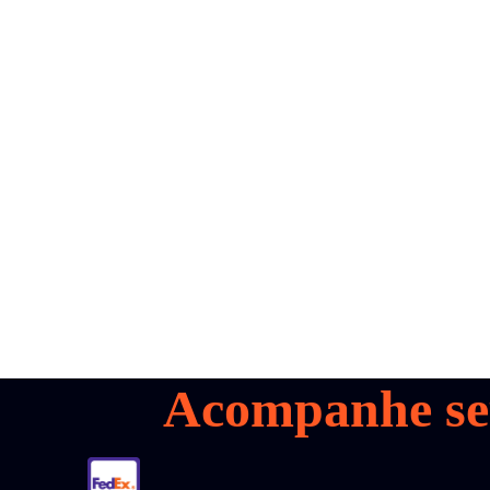
all your
parcels
1,600+
Marque uma
demonstração
Acompanhe se