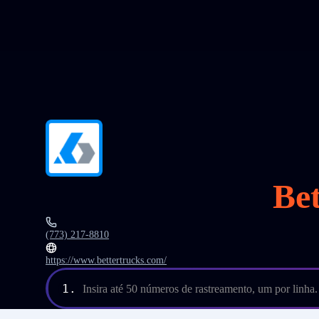
Be
(773) 217-8810
https://www.bettertrucks.com/
1.
Insira até 50 números de rastreamento, um por linha.