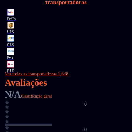
transportadoras
FedEx
UPS
GLS
Evri
DPD
Ver todas as transportadoras 1,648
Avaliações
N/A
Classificação geral
0
0