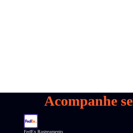
all your
parcels
1,600+
Marque uma
demonstração
Acompanhe se
FedEx Rastreamento