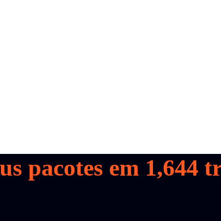
us pacotes em
1,644
tr