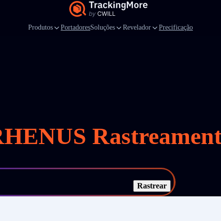
Produtos
Portadores
Soluções
Revelador
Precificação
RHENUS Rastreament
Rastrear