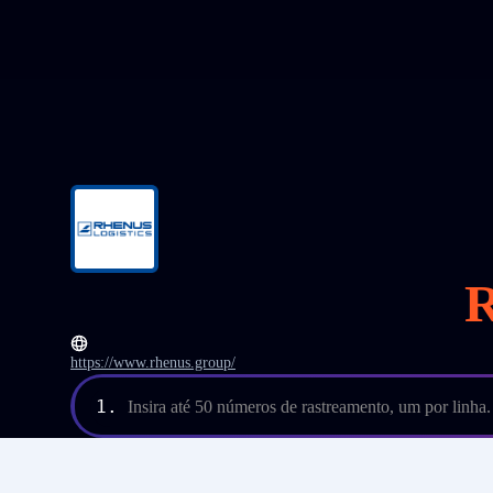
https://www.rhenus.group/
1.
Insira até 50 números de rastreamento, um por linha.