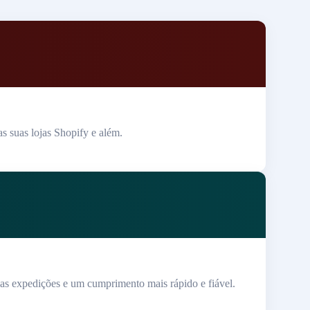
s suas lojas Shopify e além.
 das expedições e um cumprimento mais rápido e fiável.