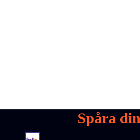
all your
parcels
1,600+
Boka en demo
Spåra di