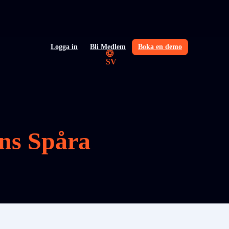
Logga in
Bli Medlem
Boka en demo
SV
ons Spåra