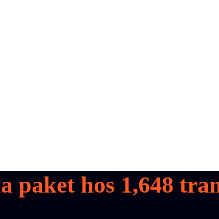
na paket hos
1,648
tran