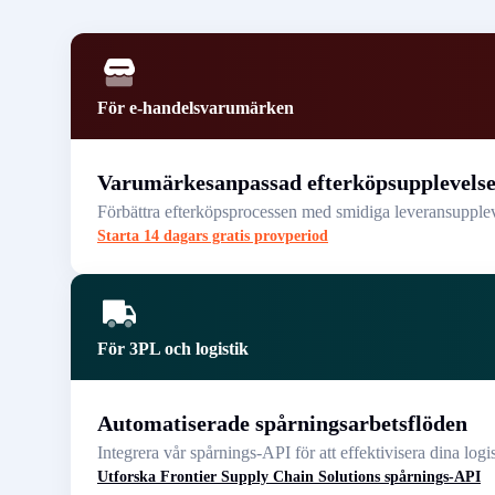
För e-handelsvarumärken
Varumärkesanpassad efterköpsupplevels
Förbättra efterköpsprocessen med smidiga leveransupplev
Starta 14 dagars gratis provperiod
För 3PL och logistik
Automatiserade spårningsarbetsflöden
Integrera vår spårnings-API för att effektivisera dina log
Utforska Frontier Supply Chain Solutions spårnings-API