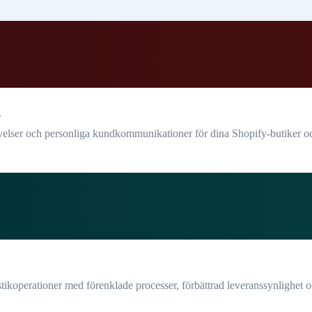
e
elser och personliga kundkommunikationer för dina Shopify-butiker och
istikoperationer med förenklade processer, förbättrad leveranssynlighet o