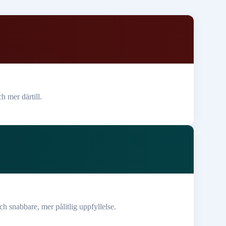
 mer därtill.
ch snabbare, mer pålitlig uppfyllelse.