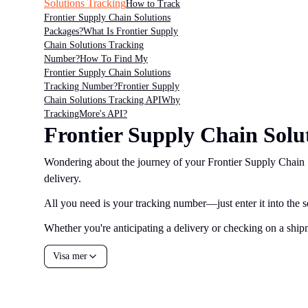
Solutions Tracking
How to Track
Frontier Supply Chain Solutions
Packages?
What Is Frontier Supply
Chain Solutions Tracking
Number?
How To Find My
Frontier Supply Chain Solutions
Tracking Number?
Frontier Supply
Chain Solutions Tracking API
Why
TrackingMore's API?
Frontier Supply Chain Solu
Wondering about the journey of your Frontier Supply Chain S
delivery.
All you need is your tracking number—just enter it into the se
Whether you're anticipating a delivery or checking on a shipm
Visa mer