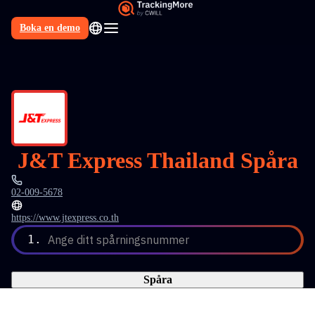
Boka en demo
SV
J&T Express Thailand Spåra
02-009-5678
https://www.jtexpress.co.th
1.
Ange ditt spårningsnummer
Spåra