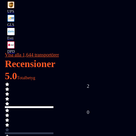
UPS
GLS
Evri
DPD
Visa alla 1,644 transportörer
Recensioner
5.0
Totalbetyg
2
0