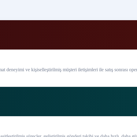
 deneyimi ve kişiselleştirilmiş müşteri iletişimleri ile satış sonrası oper
itleştirilmiş süreçler, geliştirilmiş gönderi takibi ve daha hızlı, daha gü