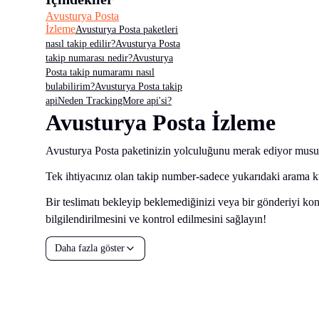
Avusturya Posta
İzleme
Avusturya Posta paketleri
nasıl takip edilir?
Avusturya Posta
takip numarası nedir?
Avusturya
Posta takip numaramı nasıl
bulabilirim?
Avusturya Posta takip
api
Neden TrackingMore api'si?
Avusturya Posta İzleme
Avusturya Posta paketinizin yolculuğunu merak ediyor musunu
Tek ihtiyacınız olan takip number-sadece yukarıdaki arama ku
Bir teslimatı bekleyip beklemediğinizi veya bir gönderiyi k
bilgilendirilmesini ve kontrol edilmesini sağlayın!
Daha fazla göster