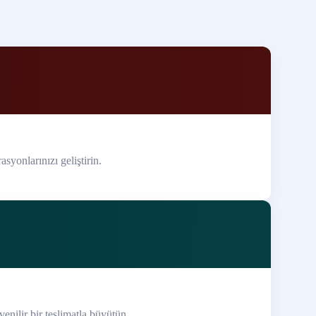
asyonlarınızı geliştirin.
venilir bir teslimatla büyütün.