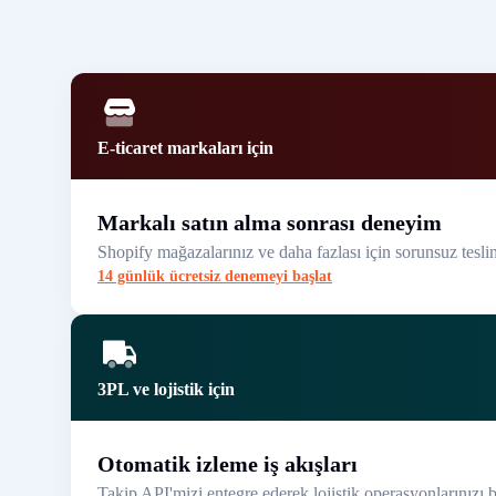
E-ticaret markaları için
Markalı satın alma sonrası deneyim
Shopify mağazalarınız ve daha fazlası için sorunsuz teslimat
14 günlük ücretsiz denemeyi başlat
3PL ve lojistik için
Otomatik izleme iş akışları
Takip API'mizi entegre ederek lojistik operasyonlarınızı bas