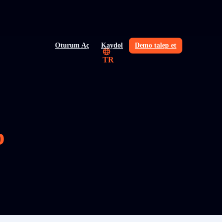
Oturum Aç
Kaydol
Demo talep et
TR
p