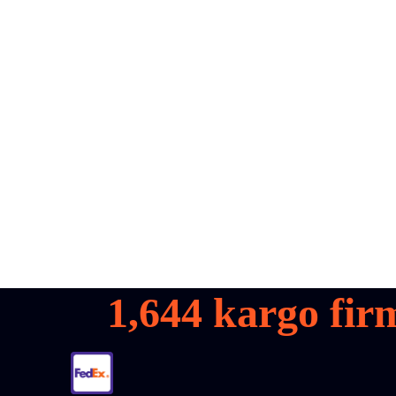
all your
parcels
1,600+
Demo talep et
1,644
kargo firm