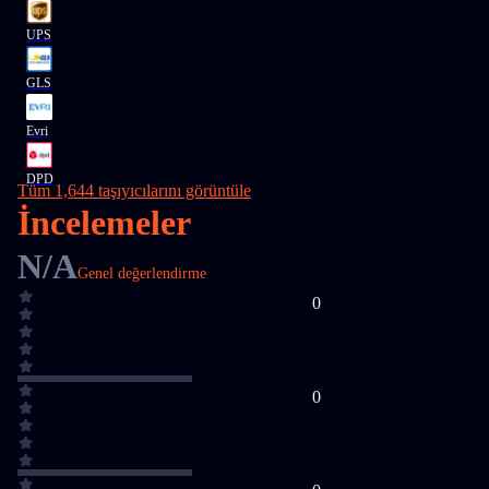
UPS
GLS
Evri
DPD
Tüm 1,644 taşıyıcılarını görüntüle
İncelemeler
N/A
Genel değerlendirme
0
0