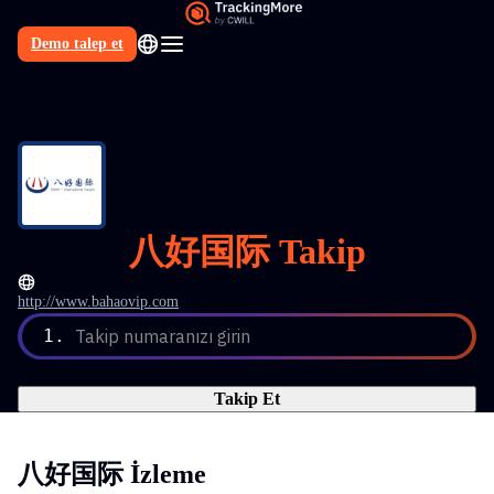
Demo talep et
TR
八好国际 Takip
http://www.bahaovip.com
1.
Takip numaranızı girin
Takip Et
八好国际 İzleme