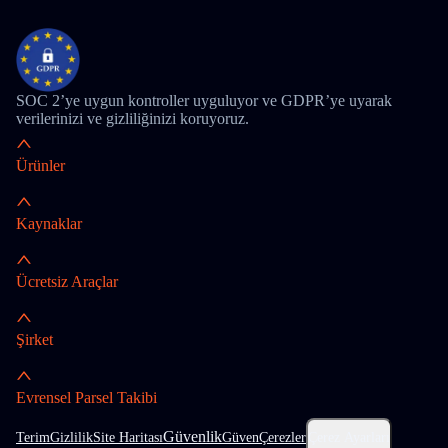
SOC 2’ye uygun kontroller uyguluyor ve GDPR’ye uyarak
verilerinizi ve gizliliğinizi koruyoruz.
Ürünler
Kaynaklar
Ücretsiz Araçlar
Şirket
Evrensel Parsel Takibi
Güvenlik
Terim
Gizlilik
Site Haritası
Güven
Çerezler
Çerez Ayarları