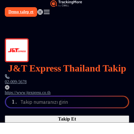
Demo talep et
TR
J&T Express Thailand Takip
02-009-5678
https://www.jtexpress.co.th
1.
Takip numaranızı girin
Takip Et