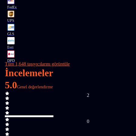
FedEx
UPS
GLS
Evri
DPD
Tüm 1,648 taşıyıcılarını görüntüle
İncelemeler
5.0
Genel değerlendirme
2
0