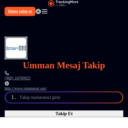
Demo talep et
TR
Umman Mesaj Takip
(968) 24769925
http://www.omanpost.om/
1.
Takip numaranızı girin
Takip Et