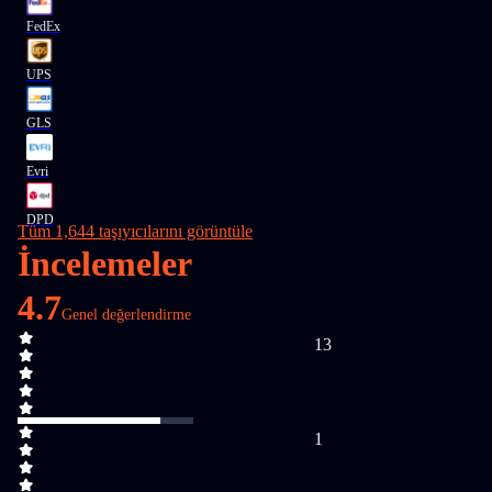
FedEx
UPS
GLS
Evri
DPD
Tüm 1,644 taşıyıcılarını görüntüle
İncelemeler
4.7
Genel değerlendirme
13
1