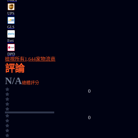
FedEx
UPS
GLS
Evri
DPD
檢視所有1,644家物流商
評論
N/A
總體評分
0
0