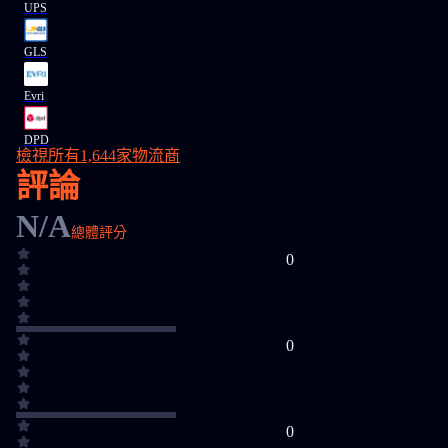
UPS
GLS
Evri
DPD
檢視所有1,644家物流商
評論
N/A
總體評分
0
0
0