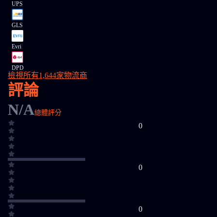
UPS
GLS
Evri
DPD
檢視所有1,644家物流商
評論
N/A
總體評分
0
0
0