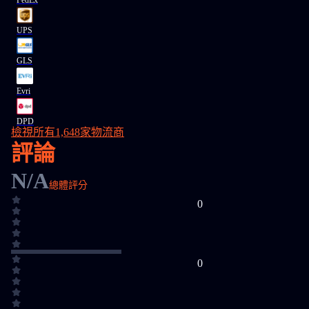
FedEx
UPS
GLS
Evri
DPD
檢視所有1,648家物流商
評論
N/A
總體評分
0
0