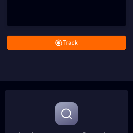
Remove All
Track