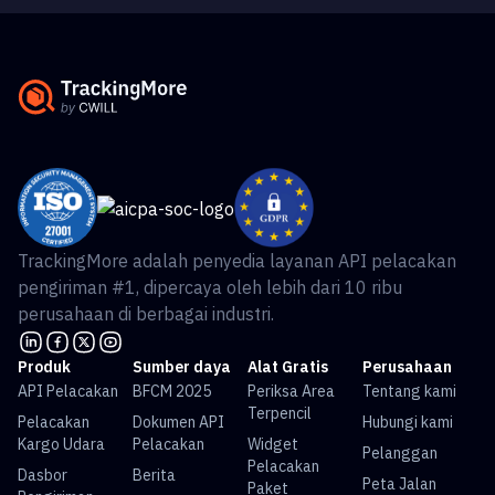
TrackingMore adalah penyedia layanan API pelacakan
pengiriman #1, dipercaya oleh lebih dari 10 ribu
perusahaan di berbagai industri.
Produk
Sumber daya
Alat Gratis
Perusahaan
API Pelacakan
BFCM 2025
Periksa Area
Tentang kami
Terpencil
Pelacakan
Dokumen API
Hubungi kami
Kargo Udara
Pelacakan
Widget
Pelanggan
Pelacakan
Dasbor
Berita
Peta Jalan
Paket