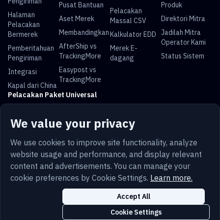
Pengiriman
Pusat Bantuan
Produk
Pelacakan
Halaman
Aset Merek
Direktori Mitra
Massal CSV
Pelacakan
Membandingkan
Jadilah Mitra
Bermerek
Kalkulator EDD
Operator Kami
AfterShip vs
Pemberitahuan
Merek E-
TrackingMore
Status Sistem
Pengiriman
dagang
Easypost vs
Integrasi
TrackingMore
Kapal dari China
Pelacakan Paket Universal
Pelacakan USPS
Pelacakan UPS
Pelacakan
Pelacakan DHL
We value your privacy
FedEx
Pelacakan China
Pelacakan Royal
Pelacakan Yun
Pelacakan Pos
We use cookies to improve site functionality, analyze
Post
Mail
Express
Australia
website usage and performance, and display relevant
content and advertisements. You can manage your
cookie preferences by Cookie Settings.
Learn more.
Bahasa
Ketentuan
Pribadi
Peta situs
Keamanan
Accept All
Indonesia
Trust
Cookie
Pengaturan Cookie
Cookie Settings
Copyright © 2014-2026 TrackingMore. All Rights Reserved.