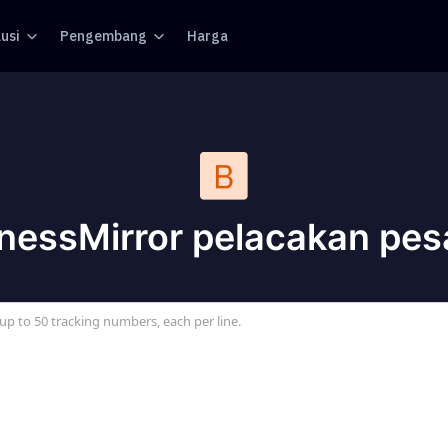
usi
Pengembang
Harga
nessMirror pelacakan pe
up to 50 tracking numbers, each per line.