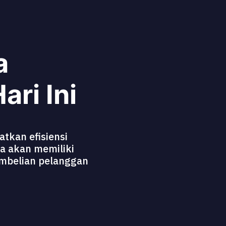
a
ri Ini
tkan efisiensi
a akan memiliki
mbelian pelanggan