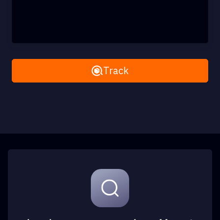
Remove All
Track