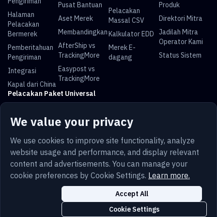
Pengiriman
Pusat Bantuan
Produk
Pelacakan
Halaman
Aset Merek
Direktori Mitra
Massal CSV
Pelacakan
Membandingkan
Jadilah Mitra
Bermerek
Kalkulator EDD
Operator Kami
AfterShip vs
Pemberitahuan
Merek E-
TrackingMore
Status Sistem
Pengiriman
dagang
Easypost vs
Integrasi
TrackingMore
Kapal dari China
Pelacakan Paket Universal
Pelacakan USPS
Pelacakan UPS
Pelacakan
Pelacakan DHL
We value your privacy
FedEx
Pelacakan China
Pelacakan Royal
Pelacakan Yun
Pelacakan Pos
We use cookies to improve site functionality, analyze
Post
Mail
Express
Australia
website usage and performance, and display relevant
content and advertisements. You can manage your
cookie preferences by Cookie Settings.
Learn more.
Bahasa
Ketentuan
Pribadi
Peta situs
Keamanan
Accept All
Indonesia
Trust
Cookie
Pengaturan Cookie
Cookie Settings
Copyright © 2014-2026 TrackingMore. All Rights Reserved.