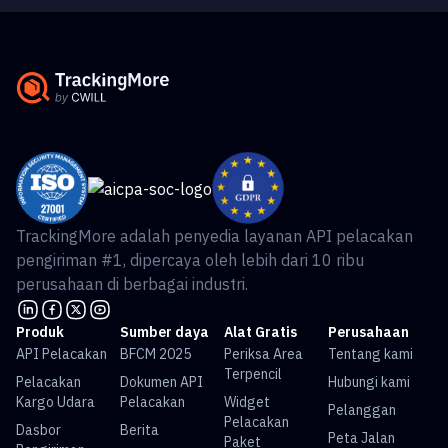
TrackingMore adalah penyedia layanan API pelacakan
pengiriman #1, dipercaya oleh lebih dari 10 ribu
perusahaan di berbagai industri.
Produk
Sumber daya
Alat Gratis
Perusahaan
API Pelacakan
BFCM 2025
Periksa Area
Tentang kami
Terpencil
Pelacakan
Dokumen API
Hubungi kami
Kargo Udara
Pelacakan
Widget
Pelanggan
Pelacakan
Dasbor
Berita
Peta Jalan
Paket