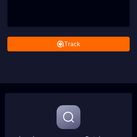
Remove All
Track