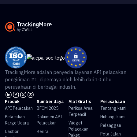
TrackingMore adalah penyedia layanan API pelacakan
pengiriman #1, dipercaya oleh lebih dari 10 ribu
perusahaan di berbagai industri.
Produk
Sumber daya
Alat Gratis
Perusahaan
API Pelacakan
BFCM 2025
Periksa Area
Tentang kami
Terpencil
Pelacakan
Dokumen API
Hubungi kami
Kargo Udara
Pelacakan
Widget
Pelanggan
Pelacakan
Dasbor
Berita
Peta Jalan
Paket