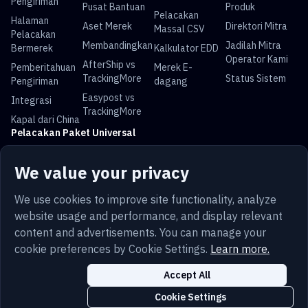
Pengiriman
Pusat Bantuan
Produk
Pelacakan
Halaman
Aset Merek
Direktori Mitra
Massal CSV
Pelacakan
Membandingkan
Jadilah Mitra
Bermerek
Kalkulator EDD
Operator Kami
AfterShip vs
Pemberitahuan
Merek E-
TrackingMore
Status Sistem
Pengiriman
dagang
Easypost vs
Integrasi
TrackingMore
Kapal dari China
Pelacakan Paket Universal
Pelacakan USPS
Pelacakan UPS
Pelacakan
Pelacakan DHL
We value your privacy
FedEx
Pelacakan China
Pelacakan Royal
Pelacakan Yun
Pelacakan Pos
We use cookies to improve site functionality, analyze
Post
Mail
Express
Australia
website usage and performance, and display relevant
content and advertisements. You can manage your
cookie preferences by Cookie Settings.
Learn more.
Bahasa
Ketentuan
Pribadi
Peta situs
Keamanan
Accept All
Indonesia
Trust
Cookie
Pengaturan Cookie
Cookie Settings
Copyright © 2014-2026 TrackingMore. All Rights Reserved.