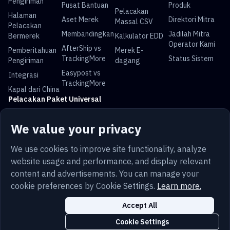
Pengiriman
Pusat Bantuan
Produk
Pelacakan
Halaman
Aset Merek
Direktori Mitra
Massal CSV
Pelacakan
Membandingkan
Jadilah Mitra
Bermerek
Kalkulator EDD
Operator Kami
AfterShip vs
Pemberitahuan
Merek E-
TrackingMore
Status Sistem
Pengiriman
dagang
Easypost vs
Integrasi
TrackingMore
Kapal dari China
Pelacakan Paket Universal
Pelacakan USPS
Pelacakan UPS
Pelacakan
Pelacakan DHL
We value your privacy
FedEx
Pelacakan China
Pelacakan Royal
Pelacakan Yun
Pelacakan Pos
We use cookies to improve site functionality, analyze
Post
Mail
Express
Australia
website usage and performance, and display relevant
content and advertisements. You can manage your
cookie preferences by Cookie Settings.
Learn more.
Bahasa
Ketentuan
Pribadi
Peta situs
Keamanan
Accept All
Indonesia
Trust
Cookie
Pengaturan Cookie
Cookie Settings
Copyright © 2014-2026 TrackingMore. All Rights Reserved.