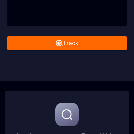
Remove All
Track