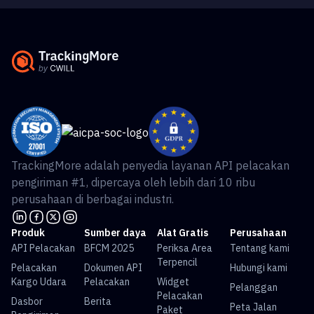
TrackingMore adalah penyedia layanan API pelacakan
pengiriman #1, dipercaya oleh lebih dari 10 ribu
perusahaan di berbagai industri.
Produk
Sumber daya
Alat Gratis
Perusahaan
API Pelacakan
BFCM 2025
Periksa Area
Tentang kami
Terpencil
Pelacakan
Dokumen API
Hubungi kami
Kargo Udara
Pelacakan
Widget
Pelanggan
Pelacakan
Dasbor
Berita
Peta Jalan
Paket