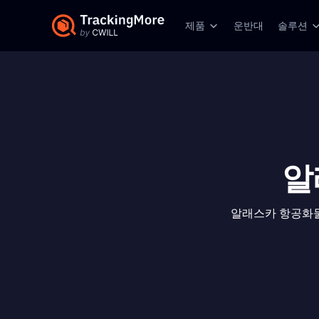
제품
운반대
솔루션
알
알래스카 항공화물