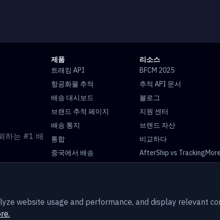
제품
리소스
트래킹 API
BFCM 2025
항공화물 추적
추적 API 문서
배송 대시보드
블로그
브랜드 추적 페이지
지원 센터
배송 통지
브랜드 자산
신뢰하는 #1 배
통합
비교하다
중국에서 배송
AfterShip vs TrackingMor
Easypost vs TrackingMor
글로벌 패키지 추적
USPS 추적
UPS 추적
analyze website usage and performance, and display relevant 
China Post 추적
Royal Mail 추적
re.