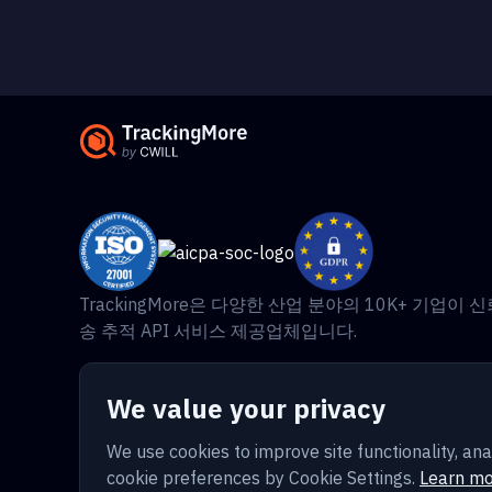
TrackingMore은 다양한 산업 분야의 10K+ 기업이 
송 추적 API 서비스 제공업체입니다.
We value your privacy
We use cookies to improve site functionality, 
cookie preferences by Cookie Settings.
Learn mo