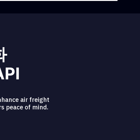
화
API
hance air freight
ers peace of mind.