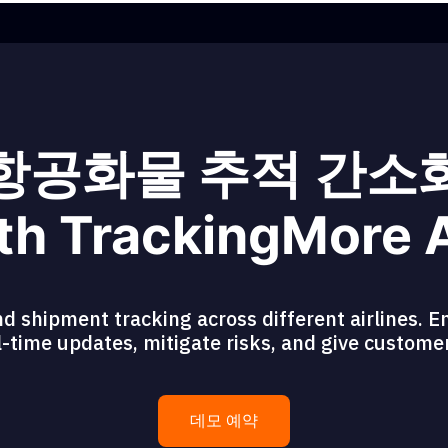
항공화물 추적 간소
th TrackingMore 
d shipment tracking across different airlines. En
eal-time updates, mitigate risks, and give custom
데모 예약