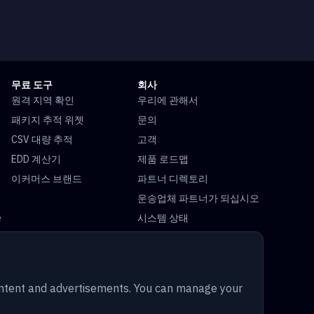
무료 도구
회사
원격 지역 확인
우리에 관해서
패키지 추적 위젯
문의
CSV 대량 추적
고객
EDD 계산기
제품 로드맵
이커머스 브랜드
파트너 디렉토리
운송업체 파트너가 되십시오
e
시스템 상태
e
FedEx 추적
DHL 추적
content and advertisements. You can manage your
Yun Express 추적
Australia Post 추적