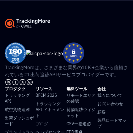
TrackingMoreは、さまざまな業界の10K +企業から信頼さ
れている#1出荷追跡APIサービスプロバイダーです。
プロダクツ
リソース
無料ツール
会社
トラッキング
BFCM 2025
リモートエリア
我々について
API
の確認
トラッキング
お 問い合わせ
航空貨物追跡
API ドキュメン
荷物追跡ウィジ
顧客
ト
ェット
出荷ダッシュボ
製品ロードマッ
ード
ブログ
CSV一括追跡
プ
ブランドトラッ
ヘルプセンター
EDD電卓