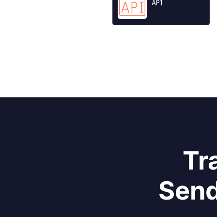
API
All product and
Tr
Send