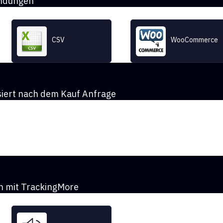
endungen
CSV
WooCommerce
iert nach dem Kauf Anfrage
n mit TrackingMore