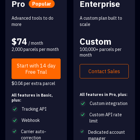
Pro
Enterprise
Popular
Advanced tools to do
A custom plan built to
more
scale
$74
Custom
/ month
2,000 parcels per month
100,000+ parcels per
month
Start with 14 day
Contact Sales
Free Trial
$0.04 per extra parcel
All features in Pro, plus:
All features in Basic,
plus:
Custom integration
Tracking API
Custom API rate
Webhook
limit
Carrier auto-
Dedicated account
correction
manager