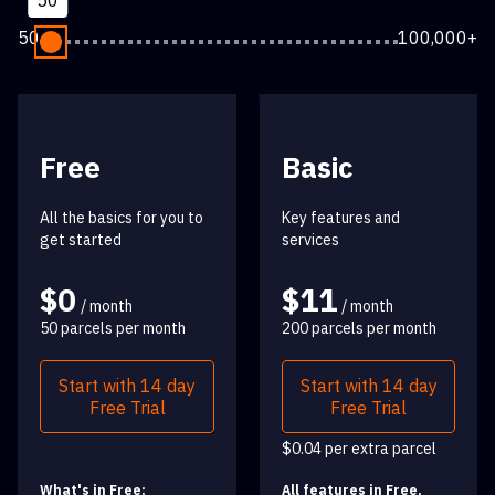
50
50
100,000+
Free
Basic
All the basics for you to
Key features and
get started
services
$0
$11
/ month
/ month
50 parcels per month
200 parcels per month
Start with 14 day
Start with 14 day
Free Trial
Free Trial
$0.04 per extra parcel
What's in Free:
All features in Free,