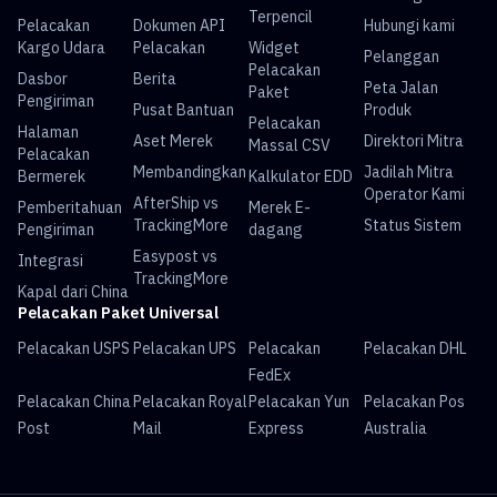
Terpencil
Pelacakan
Dokumen API
Hubungi kami
Kargo Udara
Pelacakan
Widget
Pelanggan
Pelacakan
Dasbor
Berita
Peta Jalan
Paket
Pengiriman
Pusat Bantuan
Produk
Pelacakan
Halaman
Aset Merek
Direktori Mitra
Massal CSV
Pelacakan
Membandingkan
Jadilah Mitra
Bermerek
Kalkulator EDD
Operator Kami
AfterShip vs
Pemberitahuan
Merek E-
TrackingMore
Status Sistem
Pengiriman
dagang
Easypost vs
Integrasi
TrackingMore
Kapal dari China
Pelacakan Paket Universal
Pelacakan USPS
Pelacakan UPS
Pelacakan
Pelacakan DHL
FedEx
Pelacakan China
Pelacakan Royal
Pelacakan Yun
Pelacakan Pos
Post
Mail
Express
Australia