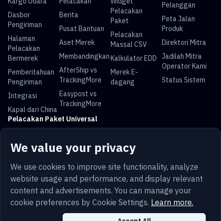
Kargo Udara
Pelacakan
Widget
Pelanggan
Pelacakan
Dasbor
Berita
Peta Jalan
Paket
Pengiriman
Pusat Bantuan
Produk
Pelacakan
Halaman
Aset Merek
Direktori Mitra
Massal CSV
Pelacakan
Membandingkan
Jadilah Mitra
Bermerek
Kalkulator EDD
Operator Kami
AfterShip vs
Pemberitahuan
Merek E-
TrackingMore
Status Sistem
Pengiriman
dagang
Easypost vs
Integrasi
TrackingMore
Kapal dari China
Pelacakan Paket Universal
Pelacakan USPS
Pelacakan UPS
Pelacakan
Pelacakan DHL
We value your privacy
FedEx
Pelacakan China
Pelacakan Royal
Pelacakan Yun
Pelacakan Pos
We use cookies to improve site functionality, analyze
Post
Mail
Express
Australia
website usage and performance, and display relevant
content and advertisements. You can manage your
cookie preferences by Cookie Settings.
Learn more.
Bahasa
Ketentuan
Pribadi
Peta situs
Keamanan