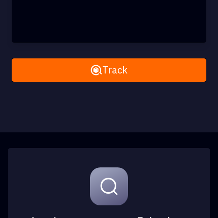
Remove All
Track