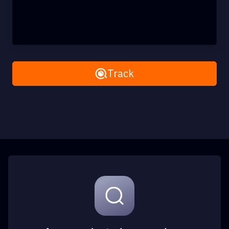
Remove All
Track