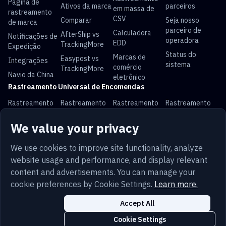
Página de
Ativos da marca
parceiros
em massa de
rastreamento
CSV
Comparar
Seja nosso
de marca
parceiro de
Calculadora
AfterShip vs
Notificações de
operadora
EDD
TrackingMore
Expedição
Status do
Marcas de
Easypost vs
Integrações
sistema
comércio
TrackingMore
Navio da China
eletrônico
Rastreamento Universal de Encomendas
Rastreamento
Rastreamento
Rastreamento
Rastreamento
USPS
UPS
FedEx
DHL
We value your privacy
Rastreamento
Rastreamento
Rastreamento
Rastreamento
China Post
Royal Mail
Yun Express
Australia Post
We use cookies to improve site functionality, analyze
website usage and performance, and display relevant
content and advertisements. You can manage your
cookie preferences by Cookie Settings.
Learn more.
Termos
Privacidade
Mapa do Site
Português
Segurança
Trust
Cookies
Accept All
Configurações de cookies
Cookie Settings
Copyright © 2014-2026 TrackingMore. All Rights Reserved.