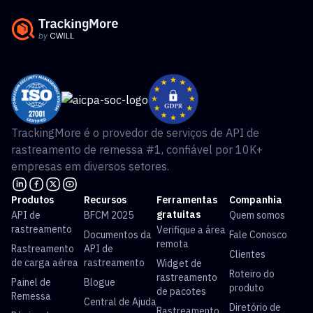
TrackingMore é o provedor de serviços de API de
rastreamento de remessa #1, confiável por 10K+
empresas em diversos setores.
Produtos
Recursos
Ferramentas
Companhia
gratuitas
API de
BFCM 2025
Quem somos
rastreamento
Verifique a área
Documentos da
Fale Conosco
remota
Rastreamento
API de
Clientes
de carga aérea
rastreamento
Widget de
Roteiro do
rastreamento
Painel de
Blogue
produto
de pacotes
Remessa
Central de Ajuda
Diretório de
Rastreamento