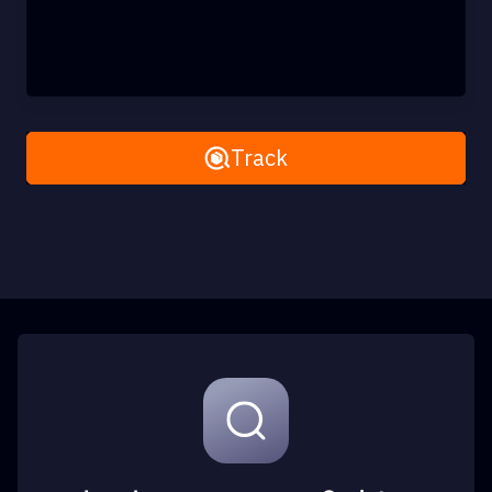
Remove All
Track