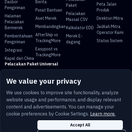
Dasbor
Berita
Peta Jalan
Paket
Pengiriman
Pusat Bantuan
Produk
Pelacakan
Halaman
Aset Merek
Direktori Mitra
Massal CSV
Pelacakan
Membandingkan
Jadilah Mitra
Bermerek
Kalkulator EDD
Operator Kami
AfterShip vs
Pemberitahuan
Merek E-
TrackingMore
Status Sistem
Pengiriman
dagang
Easypost vs
Integrasi
TrackingMore
Kapal dari China
Pelacakan Paket Universal
Pelacakan USPS
Pelacakan UPS
Pelacakan
Pelacakan DHL
We value your privacy
FedEx
Pelacakan China
Pelacakan Royal
Pelacakan Yun
Pelacakan Pos
We use cookies to improve site functionality, analyze
Post
Mail
Express
Australia
website usage and performance, and display relevant
content and advertisements. You can manage your
cookie preferences by Cookie Settings.
Learn more.
Bahasa
Ketentuan
Pribadi
Peta situs
Keamanan
Accept All
Indonesia
Trust
Cookie
Pengaturan Cookie