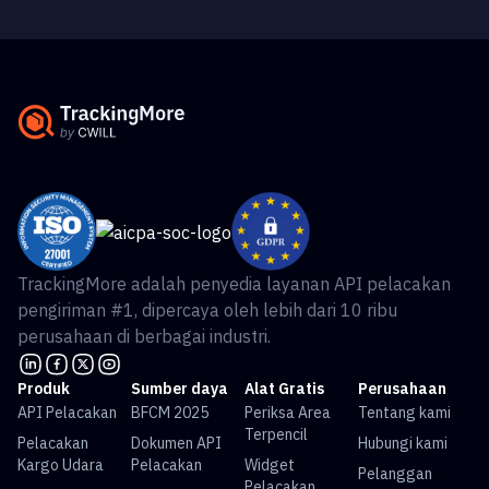
TrackingMore adalah penyedia layanan API pelacakan
pengiriman #1, dipercaya oleh lebih dari 10 ribu
perusahaan di berbagai industri.
Produk
Sumber daya
Alat Gratis
Perusahaan
API Pelacakan
BFCM 2025
Periksa Area
Tentang kami
Terpencil
Pelacakan
Dokumen API
Hubungi kami
Kargo Udara
Pelacakan
Widget
Pelanggan
Pelacakan