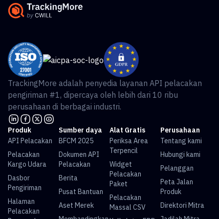
TrackingMore adalah penyedia layanan API pelacakan
pengiriman #1, dipercaya oleh lebih dari 10 ribu
perusahaan di berbagai industri.
Produk
Sumber daya
Alat Gratis
Perusahaan
API Pelacakan
BFCM 2025
Periksa Area
Tentang kami
Terpencil
Pelacakan
Dokumen API
Hubungi kami
Kargo Udara
Pelacakan
Widget
Pelanggan
Pelacakan
Dasbor
Berita
Peta Jalan
Paket
Pengiriman
Pusat Bantuan
Produk
Pelacakan
Halaman
Aset Merek
Direktori Mitra
Massal CSV
Pelacakan