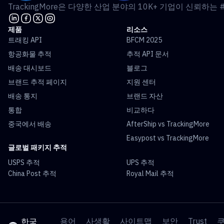
TrackingMore은 다양한 산업 분야의 10K+ 기업이 신뢰하는
제품
리소스
트래킹 API
BFCM 2025
항공화물 추적
추적 API 문서
배송 대시보드
블로그
브랜드 추적 페이지
지원 센터
배송 통지
브랜드 자산
통합
비교하다
중국에서 배송
AfterShip vs TrackingMore
Easypost vs TrackingMore
글로벌 패키지 추적
USPS 추적
UPS 추적
China Post 추적
Royal Mail 추적
용어
사생활
사이트맵
보안
Trust
한국