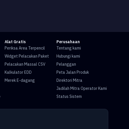
Alat Gratis
Perusahaan
Periksa Area Terpencil
Tentang kami
Widget Pelacakan Paket
Hubungi kami
Pelacakan Massal CSV
Pelanggan
Kalkulator EDD
Peta Jalan Produk
Merek E-dagang
Direktori Mitra
Jadilah Mitra Operator Kami
e
Status Sistem
e
Pelacakan FedEx
Pelacakan DHL
Pelacakan Yun Express
Pelacakan Pos Australia