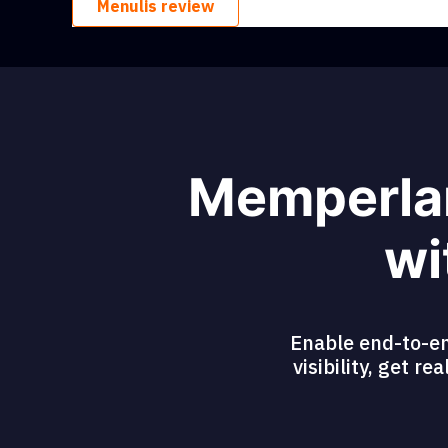
Menulis review
Memperlan
wi
Enable end-to-en
visibility, get r