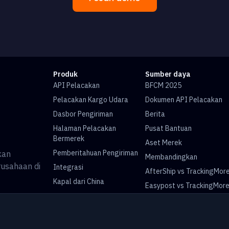
Produk
Sumber daya
API Pelacakan
BFCM 2025
Pelacakan Kargo Udara
Dokumen API Pelacakan
Dasbor Pengiriman
Berita
Halaman Pelacakan
Pusat Bantuan
Bermerek
Aset Merek
Pemberitahuan Pengiriman
kan
Membandingkan
rusahaan di
Integrasi
AfterShip vs TrackingMor
Kapal dari China
Easypost vs TrackingMor
Pelacakan Paket Universal
Pelacakan USPS
Pelacakan UPS
Pelacakan China Post
Pelacakan Royal Mail