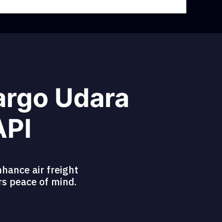
argo Udara
API
hance air freight
ers peace of mind.