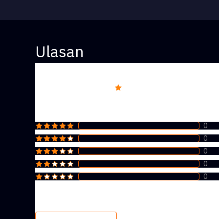
Ulasan
Overall rating
5
0
0
0
0
0