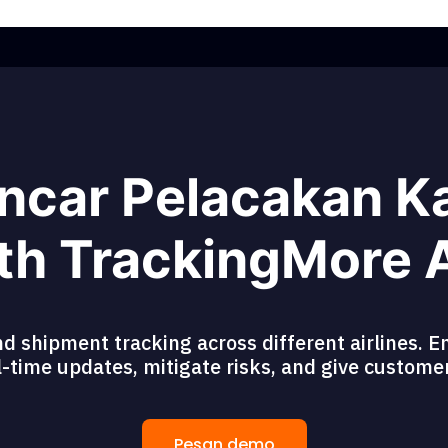
car Pelacakan K
th TrackingMore 
d shipment tracking across different airlines. En
eal-time updates, mitigate risks, and give custom
Pesan demo