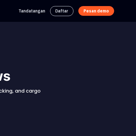
Tandatangan
Daftar
Pesan demo
ws
acking, and cargo