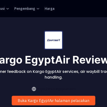
usi
Pengembang
Harga
argo EgyptAir Revie
er feedback on Kargo EgyptAir services, air waybill tr
handling.
https://www.egyptair.com
Buka Kargo EgyptAir halaman pelacakan