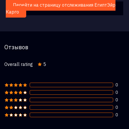
Перейти на страницу отслеживания ЕгиптЭйр
Карго
Отзывов
Overall rating
5
0
0
0
0
0