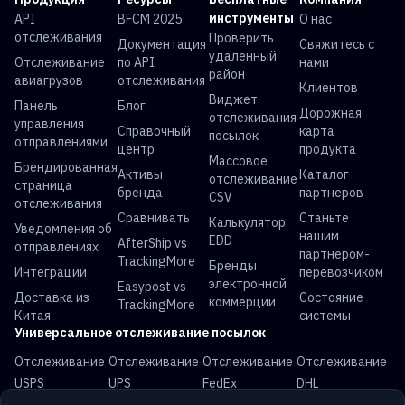
инструменты
API
BFCM 2025
О нас
отслеживания
Проверить
Документация
Свяжитесь с
удаленный
Отслеживание
по API
нами
район
авиагрузов
отслеживания
Клиентов
Виджет
Панель
Блог
Дорожная
отслеживания
управления
Справочный
карта
посылок
отправлениями
центр
продукта
Массовое
Брендированная
Активы
Каталог
отслеживание
страница
бренда
партнеров
CSV
отслеживания
Сравнивать
Станьте
Калькулятор
Уведомления об
нашим
EDD
AfterShip vs
отправлениях
партнером-
TrackingMore
Бренды
Интеграции
перевозчиком
электронной
Easypost vs
Доставка из
Состояние
коммерции
TrackingMore
Китая
системы
Универсальное отслеживание посылок
Отслеживание
Отслеживание
Отслеживание
Отслеживание
USPS
UPS
FedEx
DHL