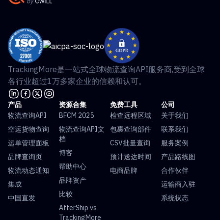
TrackingMore是一站式全球物流查询API服务商,受到全球
各行业超过1万多家企业的信赖和认可。
产品
资源合集
免费工具
公司
物流查询API
BFCM 2025
检查远程区域
关于我们
空运货物查询
物流查询API文
包裹查询部件
联系我们
档
运单管理面板
CSV批量查询
服务案例
博客
品牌查询页
预计送达时间
产品路线图
帮助中心
物流动态通知
电商品牌
合作伙伴
品牌资产
集成
运输商入驻
比较
中国直发
系统状态
AfterShip vs
TrackingMore