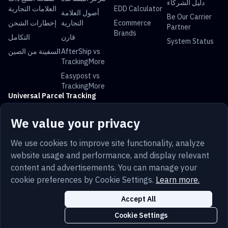
دليل الشركاء
EDD Calculator
العلامات التجارية
أصول العلامة
Be Our Carrier
Ecommerce
التجارية
إخطارات الشحن
Partner
Brands
قارن
التكامل
System Status
AfterShip vs
السفينة من الصين
TrackingMore
Easypost vs
TrackingMore
Universal Parcel Tracking
USPS Tracking
UPS Tracking
FedEx Tracking
DHL Tracking
We value your privacy
China Post
Royal Mail
Yun Express
Australia Post
Tracking
Tracking
Tracking
Tracking
We use cookies to improve site functionality, analyze
website usage and performance, and display relevant
content and advertisements. You can manage your
cookie preferences by Cookie Settings.
Learn more.
Trust
حماية
Sitemap
Privacy
Terms
لعربية
إعدادات ملفات تعريف الارتباط
ملفات تعريف الارتباط
Accept All
Copyright © 2014-2026 TrackingMore. All Rights Reserved.
Cookie Settings