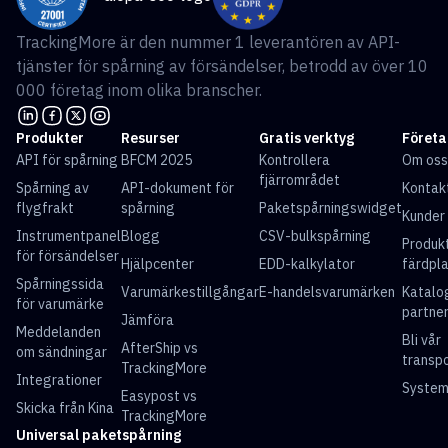
TrackingMore är den nummer 1 leverantören av API-
tjänster för spårning av försändelser, betrodd av över 10
000 företag inom olika branscher.
Produkter
Resurser
Gratis verktyg
Företa
API för spårning
BFCM 2025
Kontrollera
Om oss
fjärrområdet
Spårning av
API-dokument för
Kontak
flygfrakt
spårning
Paketspårningswidget
Kunder
Instrumentpanel
Blogg
CSV-bulkspårning
Produk
för försändelser
Hjälpcenter
EDD-kalkylator
färdpl
Spårningssida
Varumärkestillgångar
E-handelsvarumärken
Katalo
för varumärke
partne
Jämföra
Meddelanden
Bli vår
AfterShip vs
om sändningar
transp
TrackingMore
Integrationer
System
Easypost vs
Skicka från Kina
TrackingMore
Universal paketspårning