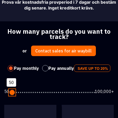
Prova vår kostnadsfria provperiod i 7 dagar och bestäm
dig senare. Inget kreditkort krävs.
How many parcels do you want to
track?
or
Contact sales for air waybill
Pay monthly
Pay annually
50
50
100,000+