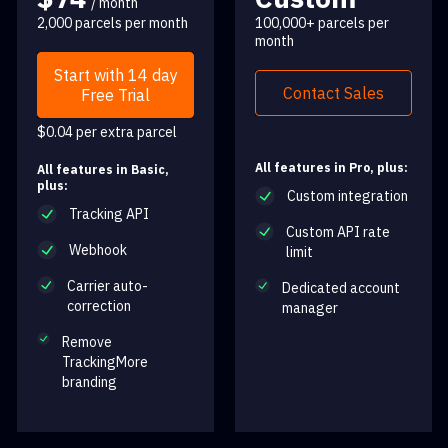
/ month
2,000 parcels per month
100,000+ parcels per
month
Start with 14 day
Contact Sales
Free Trial
$0.04 per extra parcel
All features in Pro, plus:
All features in Basic,
plus:
Custom integration
Tracking API
Custom API rate
Webhook
limit
Carrier auto-
Dedicated account
correction
manager
Remove
TrackingMore
branding