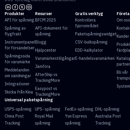
Produkter
Resurser
Gratis verktyg
Företa
API för spårning
BFCM 2025
Kontrollera
Om oss
fjärrområdet
Spårning av
API-dokument för
Kontak
flygfrakt
spårning
Paketspårningswidget
Kunder
Instrumentpanel
Blogg
CSV-bulkspårning
Produk
för försändelser
Hjälpcenter
EDD-kalkylator
färdpl
Spårningssida
Varumärkestillgångar
E-handelsvarumärken
Katalo
för varumärke
partne
Jämföra
Meddelanden
Bli vår
AfterShip vs
om sändningar
transp
TrackingMore
Integrationer
System
Easypost vs
Skicka från Kina
TrackingMore
Universal paketspårning
USPS-spårning
UPS- spårning
FedEx-spårning
DHL-spårning
China Post
Royal Mail
Yun Express
Australia Post
Tracking
spårning
spårning
Tracking