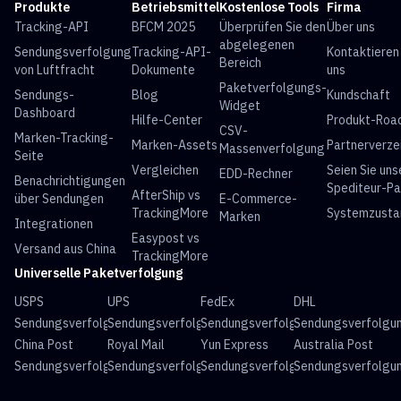
Produkte
Betriebsmittel
Kostenlose Tools
Firma
Tracking-API
BFCM 2025
Überprüfen Sie den
Über uns
abgelegenen
Sendungsverfolgung
Tracking-API-
Kontaktieren
Bereich
von Luftfracht
Dokumente
uns
Paketverfolgungs-
Sendungs-
Blog
Kundschaft
Widget
Dashboard
Hilfe-Center
Produkt-Ro
CSV-
Marken-Tracking-
Marken-Assets
Partnerverze
Massenverfolgung
Seite
Vergleichen
Seien Sie uns
EDD-Rechner
Benachrichtigungen
Spediteur-Pa
AfterShip vs
über Sendungen
E-Commerce-
TrackingMore
Systemzusta
Marken
Integrationen
Easypost vs
Versand aus China
TrackingMore
Universelle Paketverfolgung
USPS
UPS
FedEx
DHL
Sendungsverfolgung
Sendungsverfolgung
Sendungsverfolgung
Sendungsverfolgu
China Post
Royal Mail
Yun Express
Australia Post
Sendungsverfolgung
Sendungsverfolgung
Sendungsverfolgung
Sendungsverfolgu